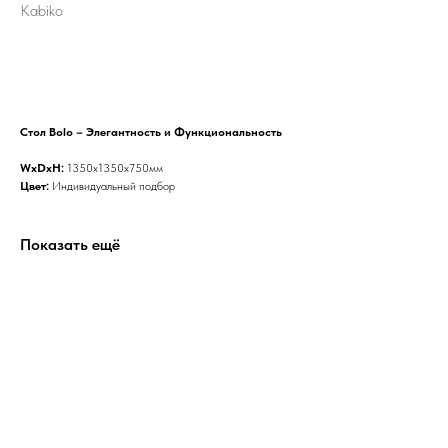
Kabiko
Сформировать заказ
Стол Bolo – Элегантность и Функциональность
WxDxH:
1350x1350x750мм
Цвет:
Индивидуальный подбор
Показать ещё