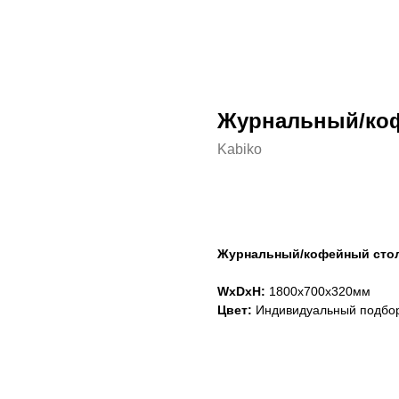
Журнальный/коф
Kabiko
Сформировать заказ
Журнальный/кофейный столи
WxDxH:
1800x700x320мм
Цвет:
Индивидуальный подбо