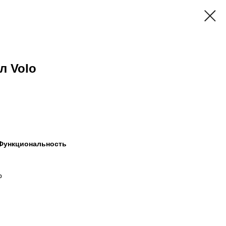
л Volo
 Функциональность
р